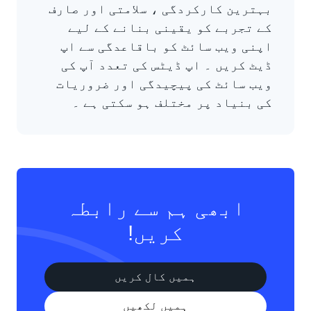
بہترین کارکردگی ، سلامتی اور صارف
کے تجربے کو یقینی بنانے کے لیے
اپنی ویب سائٹ کو باقاعدگی سے اپ
ڈیٹ کریں ۔ اپ ڈیٹس کی تعدد آپ کی
ویب سائٹ کی پیچیدگی اور ضروریات
کی بنیاد پر مختلف ہو سکتی ہے ۔
ابھی ہم سے رابطہ
کریں!
ہمیں کال کریں
ہمیں لکھیں