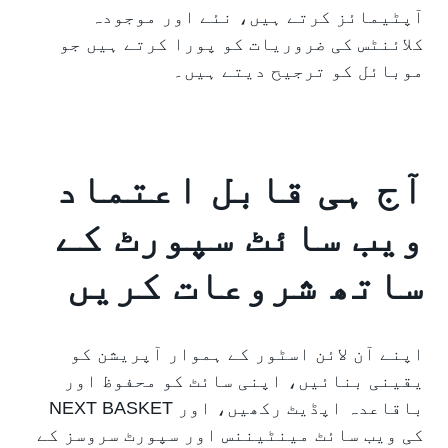
آپٹیمائز کرتے ہیں، نئے اور موجودہ
کلائنٹس کی ضروریات کو پورا کرتے ہیں جو
موبائل کو ترجیح دیتے ہیں۔
آج ہی قابل اعتماد
ویب سائٹ سپورٹ کے
ساتھ شروعات کریں
اپنے آن لائن اسٹور کے ہموار آپریشن کو
یقینی بنائیں، اپنی سائٹ کو محفوظ اور
باقاعدہ اپڈیٹ رکھیں، اور NEXT BASKET
کی ویب سائٹ مینٹیننس اور سپورٹ سروسز کے