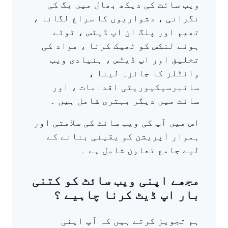
ویب سائٹ کی دیکھ بھال میں بگ کی
نگرانی ، دشواریوں کا سراغ لگانا ،
تھیم اور پلگ ان اپ ڈیٹس ، ٹوٹے
ہوئے لنکس کو ٹھیک کرنا ، مواد کی
تخلیق اور اپ ڈیٹس ، بنیادی ویب
وائٹلز کا جائزہ لینا ،
سائبرسیکیوریٹی اقدامات ، اور
سائٹ میں دیگر بہتری شامل ہیں ۔
اس میں آپ کی ویب سائٹ کی سلامتی اور
ہموار آپریشن کو یقینی بنانے کے
لیے جامع تعاون شامل ہے ۔
مجھے اپنی ویب سائٹ کو کتنی
بار اپ ڈیٹ کرنا چاہیے ؟
ہم تجویز کرتے ہیں کہ آپ اپنی