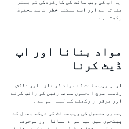
یہ آپ کی ویب سائٹ کی کارکردگی کو بہتر
بناتا ہے اور اسے ممکنہ خطرات سے محفوظ
رکھتا ہے
مواد بنانا اور اپ
ڈیٹ کرنا
اپنی ویب سائٹ کے مواد کو تازہ اور دلکش
رکھنا سرچ انجنوں سے صارفین کو راغب کرنے
اور برقرار رکھنے کے لیے اہم ہے ۔
ہماری معمول کی ویب سائٹ کی دیکھ بھال کے
پیکجوں میں نیا مواد بنانا اور موجودہ
پیجز کو مستقل شیڈول پر اپ ڈیٹ کرنا شامل