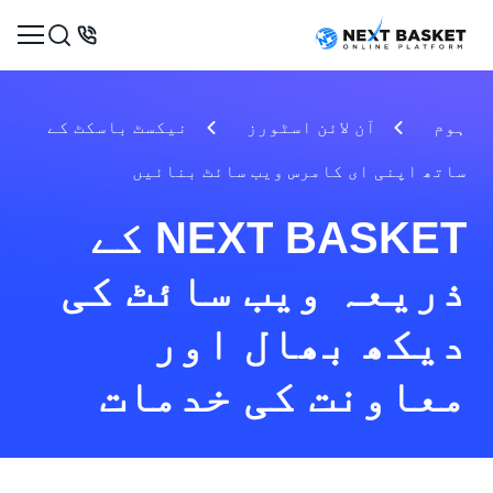
+92 51 830 14 49
ہوم
آن لائن اسٹورز
نیکسٹ باسکٹ کے
ساتھ اپنی ای کامرس ویب سائٹ بنائیں
UAE
UK
USA
NEXT BASKET کے
Indonesia ID
Indonesia
ذریعہ ویب سائٹ کی
Philippines
Pakistan
Nigeria
دیکھ بھال اور
العربية
Bulgaria
معاونت کی خدمات
لاگ ان کریں