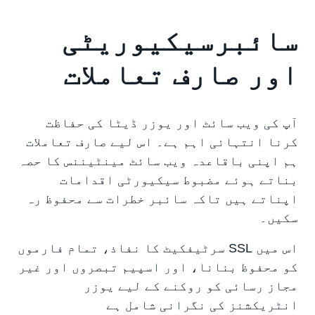
سائبرسیکیوریٹی
اور صارف تعاملات
آپ کی ویب سائٹ اور یوزر ڈیٹا کی حفاظت
کرنا انتہائی اہم ہے۔ اس لیے صارف تعاملات
ہم اپنی باقاعدہ ویب سائٹ مینٹیننس کا حصہ
بناتے ہوئے مضبوط سیکیورٹی اقدامات
اپناتے ہیں تاکہ سائبر خطرات سے محفوظ رہ
سکیں۔
اس میں SSL سرٹیفکیٹ کا نفاذ، تمام فارموں
کو محفوظ بنانا، اور اسپیم تبصروں اور غیر
مجاز رسائی کو روکنے کے لیے یوزر
انٹریکشنز کی نگرانی شامل ہے