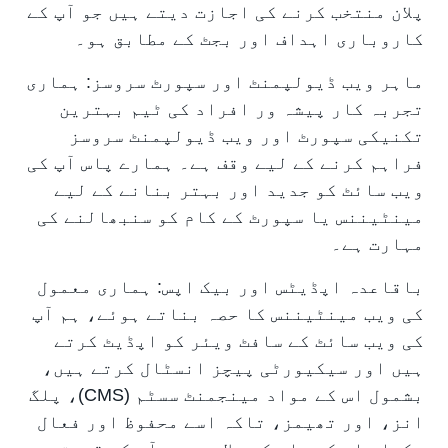
پلان منتخب کرنے کی اجازت دیتے ہیں جو آپ کے
کاروباری اہداف اور بجٹ کے مطابق ہو۔
ماہر ویب ڈیولپمنٹ اور سپورٹ سروسز: ہماری
تجربہ کار پیشہ ور افراد کی ٹیم بہترین
تکنیکی سپورٹ اور ویب ڈیولپمنٹ سروسز
فراہم کرنے کے لیے وقف ہے۔ ہمارے پاس آپ کی
ویب سائٹ کو جدید اور بہتر بنانے کے لیے
مینٹیننس یا سپورٹ کے کام کو سنبھالنے کی
مہارت ہے۔
باقاعدہ اپڈیٹس اور بیک اپس: ہماری معمول
کی ویب مینٹیننس کا حصہ بناتے ہوئے، ہم آپ
کی ویب سائٹ کے سافٹ ویئر کو اپڈیٹ کرتے
ہیں اور سیکیورٹی پیچز انسٹال کرتے ہیں،
بشمول اس کے مواد مینجمنٹ سسٹم (CMS)، پلگ
انز، اور تھیمز، تاکہ اسے محفوظ اور فعال