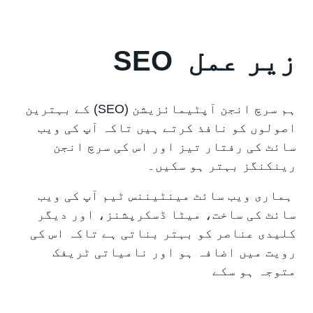
زیر عمل SEO
ہم سرچ انجن آپٹیمائزیشن (SEO) کے بہترین
اصولوں کو نافذ کرتے ہیں تاکہ آپ کی ویب
سائٹ کی رفتار تیز اور اس کی سرچ انجن
رینکنگز بہتر ہو سکیں۔
ہماری ویب سائٹ مینٹیننس ٹیم آپ کی ویب
سائٹ کی ساخت، میٹا ڈسکرپشنز، اور دیگر
کلیدی عناصر کو بہتر بناتی ہے تاکہ اس کی
رویت میں اضافہ ہو اور نامیاتی ٹریفک
متوجہ ہو سکے