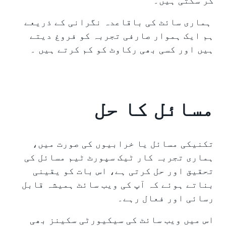
کر سکتی ہیں۔
ہماری سائٹ کی باقاعدہ نگرانی کے ذریعے
ہم ایک ہموار صارفی تجربہ کو فروغ دیتے
ہیں اور کسی بھی رکاوٹ کو کم کرتے ہیں ۔
مسائل کا حل
تکنیکی مسائل یا خرابیوں کی صورت میں،
ہماری تجربہ کار ٹیک سپورٹ ٹیم مسائل کی
تحقیق اور حل کرتی ہے، اس بات کو یقینی
بناتے ہوئے کہ آپ کی ویب سائٹ ہمیشہ قابل
رسائی اور فعال رہے۔
اس میں ویب سائٹ کی سیکیورٹی سکینز بھی