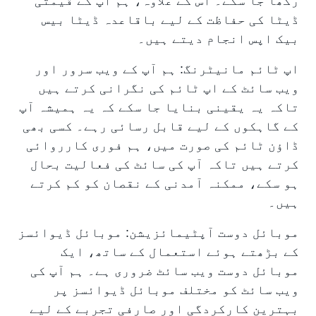
رکھا جا سکے۔ اس کے علاوہ، ہم آپ کے قیمتی
ڈیٹا کی حفاظت کے لیے باقاعدہ ڈیٹا بیس
بیک اپس انجام دیتے ہیں۔
اپ ٹائم مانیٹرنگ: ہم آپ کے ویب سرور اور
ویب سائٹ کے اپ ٹائم کی نگرانی کرتے ہیں
تاکہ یہ یقینی بنایا جا سکے کہ یہ ہمیشہ آپ
کے گاہکوں کے لیے قابل رسائی رہے۔ کسی بھی
ڈاؤن ٹائم کی صورت میں، ہم فوری کارروائی
کرتے ہیں تاکہ آپ کی سائٹ کی فعالیت بحال
ہو سکے، ممکنہ آمدنی کے نقصان کو کم کرتے
ہیں۔
موبائل دوست آپٹیمائزیشن: موبائل ڈیوائسز
کے بڑھتے ہوئے استعمال کے ساتھ، ایک
موبائل دوست ویب سائٹ ضروری ہے۔ ہم آپ کی
ویب سائٹ کو مختلف موبائل ڈیوائسز پر
بہترین کارکردگی اور صارفی تجربے کے لیے