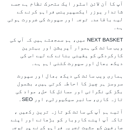
آپ کا آن لائن اسٹور ایک متحرک نظام ہے جسے
شاندار یوزر ایکسپیرینس فراہم کرنے کے
لیے باقاعدہ توجہ اور سپورٹ کی ضرورت ہوتی
ہے۔
NEXT BASKET میں، ہم سمجھتے ہیں کہ آپ کی
ویب سائٹ کی ہموار آپریشن اور بہترین
کارکردگی کو یقینی بنانے کے لیے اس کی
دیکھ بھال اور سپورٹ کتنی اہم ہے۔
ہماری ویب سائٹ کی دیکھ بھال اور سپورٹ
سروسز ہر چیز کا احاطہ کرتی ہیں، بشمول
بگز کی نگرانی اور مسائل کا حل، مواد کی
تازہ کاری، سائبر سیکیورٹی، اور SEO۔
آئیے ہم آپ کی سائٹ کو تازہ ترین رکھیں ،
تاکہ آپ اپنے کاروبار کو بڑھانے اور اپنے
صارفین کو مثبت تجربہ فراہم کرنے پر توجہ