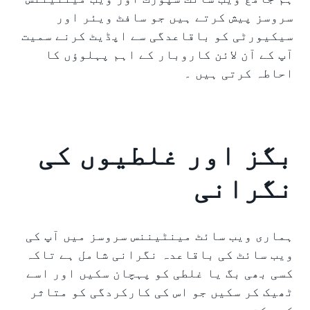
سروسز پیش کرتے ہیں جو سافٹ ویئر اور
سیکیورٹی کو باقاعدگی سے اپڈیٹ کرنے سمیت
آپ کے آن لائن کاروبار کے اہم پہلوؤں کا
احاطہ کرتی ہیں ۔
بگز اور غلطیوں کی
نگرانی
ہماری ویب سائٹ مینٹیننس سروسز میں آپ کی
ویب سائٹ کی باقاعدہ نگرانی شامل ہے تاکہ
کسی بھی بگ یا غلطی کو پہچان سکیں اور اسے
ٹھیک کر سکیں جو اس کی کارکردگی کو متاثر