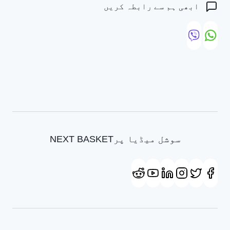
ابھی ہم سے رابطہ کریں
سوشل میڈیا پرNEXT BASKET