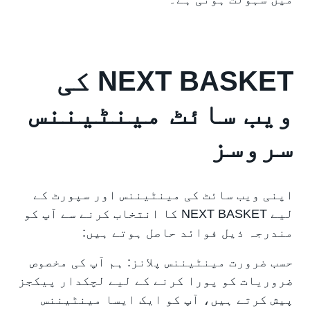
NEXT BASKET کی
ویب سائٹ مینٹیننس
سروسز
اپنی ویب سائٹ کی مینٹیننس اور سپورٹ کے
لیے NEXT BASKET کا انتخاب کرنے سے آپ کو
مندرجہ ذیل فوائد حاصل ہوتے ہیں:
حسب ضرورت مینٹیننس پلانز: ہم آپ کی مخصوص
ضروریات کو پورا کرنے کے لیے لچکدار پیکجز
پیش کرتے ہیں، آپ کو ایک ایسا مینٹیننس