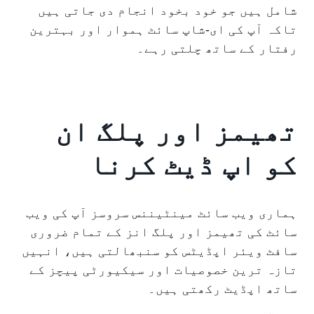
شامل ہیں جو خود بخود انجام دی جاتی ہیں
تاکہ آپ کی ای-شاپ سائٹ ہموار اور بہترین
رفتار کے ساتھ چلتی رہے۔
تھیمز اور پلگ ان
کو اپ ڈیٹ کرنا
ہماری ویب سائٹ مینٹیننس سروسز آپ کی ویب
سائٹ کی تھیمز اور پلگ انز کے تمام ضروری
سافٹ ویئر اپڈیٹس کو سنبھالتی ہیں، انہیں
تازہ ترین خصوصیات اور سیکیورٹی پیچز کے
ساتھ اپڈیٹ رکھتی ہیں۔