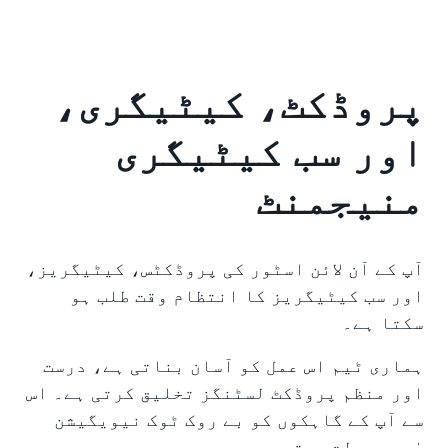
پروڈکٹ، کیٹیگری،
اور سب کیٹیگری
منیجمنٹ
آپ کے آن لائن اسٹور کی پروڈکٹس، کیٹیگریز،
اور سب کیٹیگریز کا انتظام وقت طلب ہو
سکتا ہے۔
ہماری ٹیم اس عمل کو آسان بناتی ہے، درست
اور منظم پروڈکٹ لسٹنگز تخلیق کرتی ہے۔ اس
سے آپ کے گاہکوں کو بے روک ٹوک نیویگیشن
مٰیں سہولت ہوتی ہے۔