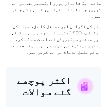
ساتھ ایک شاندار یوزر ایکسپیرینس فراہم
کریں، جو ماہانہ بنیاد پر فراہم کی جاتی
ہیں۔
بگز کی نگرانی اور مسائل کا حل، مواد کی
اپڈیٹس، SEO آپٹیمائزیشن، ویب ہوسٹنگ،
اور سائبر سیکیورٹی اقدامات سے لے کر،
ہماری مینٹیننس، سپورٹ، اور دیگر خدمات
آپ کو مکمل خدمات فراہم کرتی ہیں۔
اکثر پوچھے
گئے سوالات